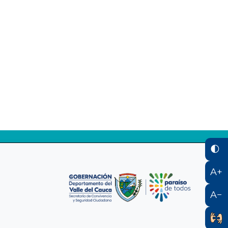
🌓
A+
A−