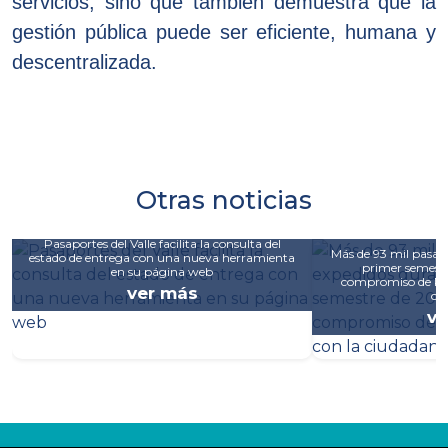
servicios, sino que también demuestra que la
gestión pública puede ser eficiente, humana y
descentralizada.
Otras noticias
Pasaportes del Valle facilita la consulta del
Más de 93 mil pasapo
estado de entrega con una nueva herramienta
primer semestre
en su página web
compromiso de Pasa
ver más
ci
ve